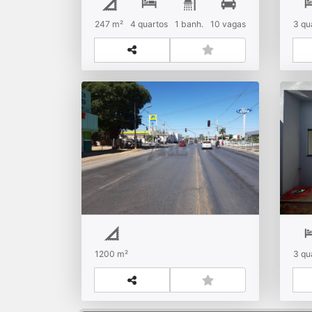
R$
Venda
R$
247 m²
4
quartos
1
banh.
10
vagas
3
qu
Planalto
Belv
Lote / Terreno à Venda –
Ven
Bairro Esplanada
No
R$
Venda
R$
1200 m²
3
qu
Esplanada
Jard