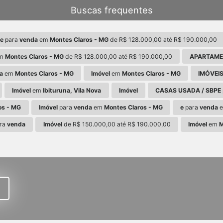
Buscas frequentes
 e
para
venda
em
Montes Claros - MG
de R$ 128.000,00 até R$ 190.000,00
m
Montes Claros - MG
de R$ 128.000,00 até R$ 190.000,00
APARTAM
a
em
Montes Claros - MG
Imóvel
em
Montes Claros - MG
IMÓVEIS
Imóvel
em
Ibituruna, Vila Nova
Imóvel
CASAS USADA / SBPE
os - MG
Imóvel
para
venda
em
Montes Claros - MG
e
para
venda
ra
venda
Imóvel
de R$ 150.000,00 até R$ 190.000,00
Imóvel
em
M