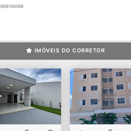
898100098
IMÓVEIS DO CORRETOR
sa Moderna Localizada
Vendo apartamentos
Bairro Belvedere
novos no Planalto / Rau
Lourenço (próximo ao
Cordeiro)