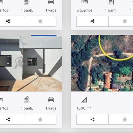
Venda
R$
Vend
artos
1
banh.
1
vaga
2
quartos
1
banh.
1
edere
Planalto
de-se Casa no Bairro
área de 1.000m2 - pro
vo Primavera
Gran Royalle
Venda
R$
Vend
artos
1
banh.
1
vaga
1000 m²
im Primavera