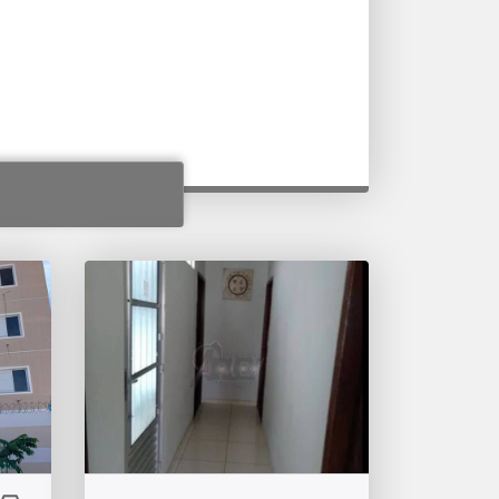
Oportunidade! Prédio
l
próximo praça esporte,
máster Center e clinicas
medica