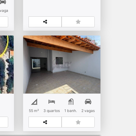
a
R$
Venda
vaga
São José
x
Casa na Região do
Independência/Vila
Aliança
a
R$
Venda
55 m²
3
quartos
1
banh.
2
vagas
Vila Aliança