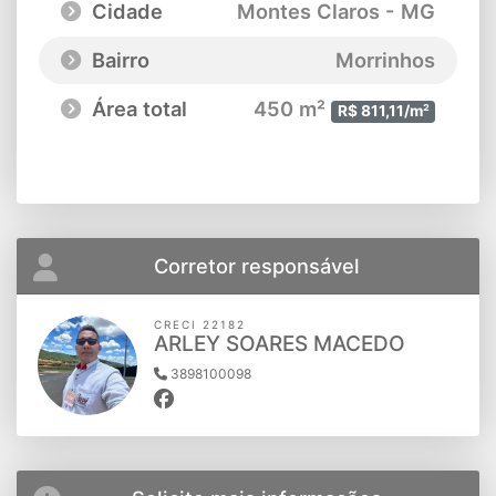
Cidade
Montes Claros - MG
Bairro
Morrinhos
Área total
450 m²
R$ 811,11/m²
Corretor responsável
CRECI 22182
ARLEY SOARES MACEDO
3898100098