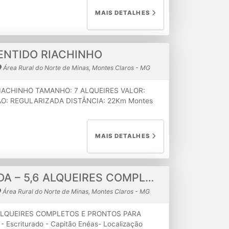
 disponível Apenas 250 metros de estrada de
MAIS DETALHES
 e acesso Ideal para: Espaço de eventos
turísticos Investimento com valorização
0,00 Aceita proposta de troca por outro imóvel
ENTIDO RIACHINHO
Área Rural do Norte de Minas, Montes Claros - MG
IACHINHO TAMANHO: 7 ALQUEIRES VALOR:
: REGULARIZADA DISTÂNCIA: 22Km Montes
S Poço artesiano 14mil litros por hora, padrão
ques, pastagem em 90% da propriedade, tem
 frutíferas.
MAIS DETALHES
FAZENDA À VENDA – 5,6 ALQUEIRES COMPLETOS E PRONTOS PARA PRODUÇÃO
Área Rural do Norte de Minas, Montes Claros - MG
 ALQUEIRES COMPLETOS E PRONTOS PARA
Escriturado - Capitão Enéas- Localização