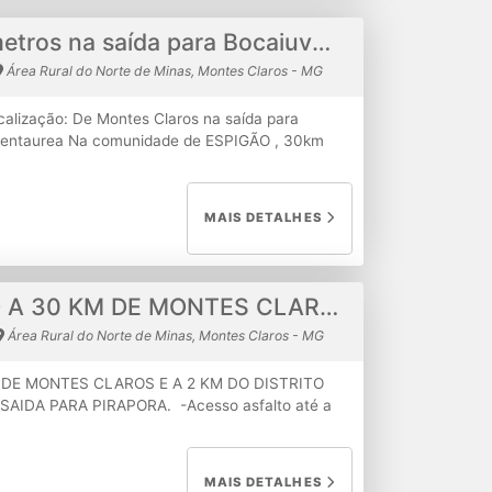
Chácara 20 mil metros na saída para Bocaiuva antes do Clube Pentaurea
Área Rural do Norte de Minas, Montes Claros - MG
alização: De Montes Claros na saída para
Pentaurea Na comunidade de ESPIGÃO , 30km
 km de estrada de chão em bom estado, ônibus
com linda vista, pôr do sol e muito verde.
io verde passa a 3km do terreno Energia elétrica
MAIS DETALHES
r R$150.000,00 Estudasse proposta em troca por
S.
VENDE UM SÍTIO A 30 KM DE MONTES CLAROS
Área Rural do Norte de Minas, Montes Claros - MG
 DE MONTES CLAROS E A 2 KM DO DISTRITO
IDA PARA PIRAPORA. -Acesso asfalto até a
rcado de arame liso. - 2 500m2 cercado de tela
om cancela. -Padrão individual, já com luz
ço comunitário - Reservatório Água sítio >
MAIS DETALHES