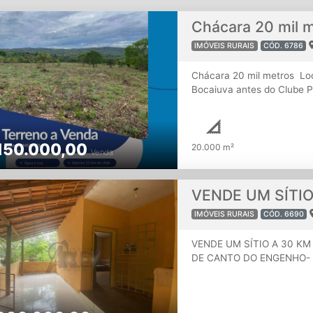
IMÓVEIS RURAIS
CÓD. 6786
Chácara 20 mil metros Loc
Bocaiuva antes do Clube 
de Montes Claros sendo 12
na porta, chácara no alto, 
Infraestrutura: Água e o R
150.000,00
de fácil instalação . Valo
20.000 m²
Venda
CASA EM MONTES CLARO
IMÓVEIS RURAIS
CÓD. 6690
VENDE UM SÍTIO A 30 KM
DE CANTO DO ENGENHO- SA
porta -25.000 M2 -Todo ce
com rodapé de comento e c
ligada CEMIG 220 -Água po