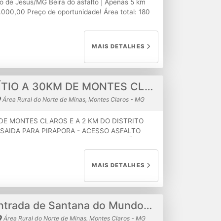
 de Jesus/MG Beira do asfalto | Apenas 5 km
000,00 Preço de oportunidade! Área total: 180
 pasto formado Dividida em 06 mangas com
a cercada com arame lisoInfraestrutura:02
a recém-construída)Localização privilegiada:
MAIS DETALHES
 acesso rápido e fácil Excelente para pecuária,
 produção! Entre em contato agora mesmo e
e única de investimento rural!
VENDE-SE UM SÍTIO A 30KM DE MONTES CLAROS E A 2 KM
Área Rural do Norte de Minas, Montes Claros - MG
DE MONTES CLAROS E A 2 KM DO DISTRITO
SAIDA PARA PIRAPORA - ACESSO ASFALTO
 -TODO CERCADO DE ARAME LISO -PADRÃO
 LIGADA CEMIG 220 -ÁGUA POÇO
IO ÁGUA 18 MIL LITROS -POSSUI SINAL
MAIS DETALHES
S COM 2 QUARTOS-COZINHA GRANDE - TODO
00,00 -ACEITA VEÍCULO COMO PARTE DO
Sítio à Venda – Entrada de Santana do Mundo Novo (Distrito de Juramento/MG)
Área Rural do Norte de Minas, Montes Claros - MG