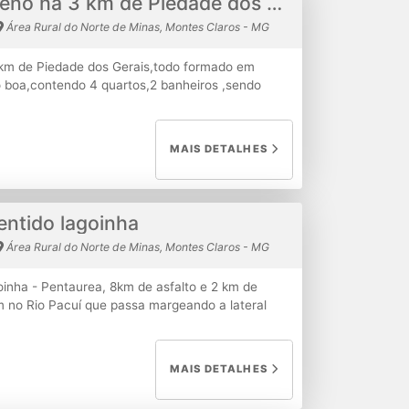
Vende se um terreno há 3 km de Piedade dos Gerais
Área Rural do Norte de Minas, Montes Claros - MG
 km de Piedade dos Gerais,todo formado em
o boa,contendo 4 quartos,2 banheiros ,sendo
sita) corredor,cozinha, uma despensa e
o terreno, asfalto somente 300 metros de
km de BH R$ 970.000,00
MAIS DETALHES
ntido lagoinha
Área Rural do Norte de Minas, Montes Claros - MG
oinha - Pentaurea, 8km de asfalto e 2 km de
m no Rio Pacuí que passa margeando a lateral
 caixa d’água de 20 mil litros, banheiro e área
hado ao lado do rio (para lazer, churrasco
s( com camas de alvenaria em todos), dois
MAIS DETALHES
opa, cozinha e pequena área externa. OBS: casa
stá a muito tempo sem uso. Valor: