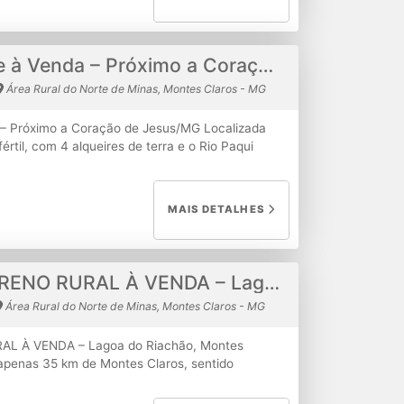
 telefone -Casa simples com 2 quartos- cozinha
 área de serviços >lage e coberto com telha). -
 veículo como parte de pagamento. - valor
Fazenda Vertente à Venda – Próximo a Coração de Jesus/MG
Área Rural do Norte de Minas, Montes Claros - MG
 – Próximo a Coração de Jesus/MG Localizada
értil, com 4 alqueires de terra e o Rio Paqui
edade! Valor: R$ 600.000,00 Infraestrutura da
 sala ampla1 cozinha1 banheiro3 cômodos
io)GalinheiroChiqueiroCurralRecursos naturais e
MAIS DETALHES
a fazendaÁrea pronta para plantioFrutíferas
tricaÁgua encanadaPropriedade próxima ao
PecuáriaLazer / Moradia ruralInvestimento de
em contato para mais informações ou agendar
EXCELENTE TERRENO RURAL À VENDA – Lagoa do Riachão, Montes Claros/MG
Área Rural do Norte de Minas, Montes Claros - MG
L À VENDA – Lagoa do Riachão, Montes
apenas 35 km de Montes Claros, sentido
tal: 7.000 m² Acesso privativo de 30 metros
 – água corrente! Terreno totalmente cercado