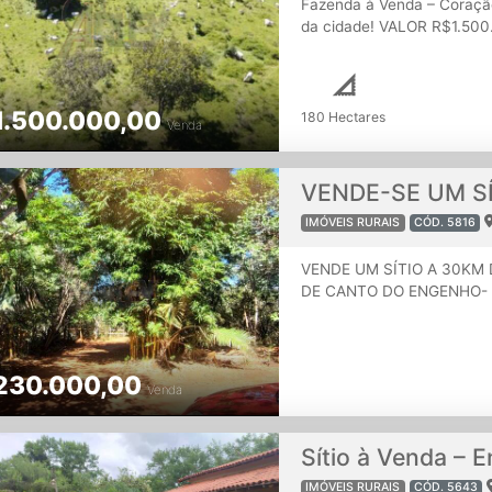
Fazenda à Venda – Coração
da cidade! VALOR R$1.500.
hectares 115 hectares de
bebedouros e represas Tod
casas de colono (sendo um
1.500.000,00
às margens da rodovia, com
180 Hectares
Venda
com estrutura pronta para
aproveite essa oportunidad
IMÓVEIS RURAIS
CÓD. 5816
VENDE UM SÍTIO A 30KM 
DE CANTO DO ENGENHO- 
ATE A PORTA 25.000 M2
INDIVIDUAL, JÁ COM LUZ
COMUNITÁRIO-RESERVATÓR
230.000,00
TELEFONE -CASA SIMPLE
Venda
DOCUMENTADO - R$230.0
PAGAMENTO
IMÓVEIS RURAIS
CÓD. 5643