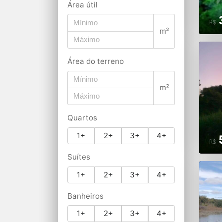
Área útil
R$
m²
Área do terreno
m²
Quartos
1+
2+
3+
4+
R$
Suítes
1+
2+
3+
4+
Banheiros
1+
2+
3+
4+