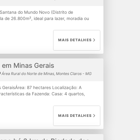
 Santana do Mundo Novo (Distrito de
 de 26.800m², ideal para lazer, moradia ou
tranquila e de fácil acesso. Destaques do
m: 3 quartos | 2 banheiros 4 salas – conforto
ia Cozinha com fogão a lenha ✔ Infraestrutura
MAIS DETALHES
 caixa d’água de 25.000 litros Piscina para
 bifásico 220V Troco por casa em Montes
mo da cidade R$400.000,00 - Valor sujeito a
to e agende uma visita!
 em Minas Gerais
Área Rural do Norte de Minas, Montes Claros - MG
GeraisÁrea: 87 hectares Localização: A
acterísticas da Fazenda: Casa: 4 quartos,
truído em aroeiraGalpão: Para armazenamento
as para criação de porcosInfraestrutura:
Água: Córrego nos fundos com
MAIS DETALHES
ros de extensão, com água cristalina e 100%
l para quem busca tranquilidade e espaço, seja
lazer. Entre em contato para mais informações!