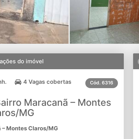
ações do imóvel
nh.
4 Vagas cobertas
Cód.
6316
airro Maracanã – Montes
aros/MG
ã – Montes Claros/MG