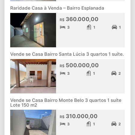
Raridade Casa à Venda – Bairro Esplanada
360.000,00
R$
3
1
1
Vende se Casa Bairro Santa Lúcia 3 quartos 1 suíte.
500.000,00
R$
3
1
2
Vende se Casa Bairro Monte Belo 3 quartos 1 suíte
Lote 150 m2
310.000,00
R$
3
1
2