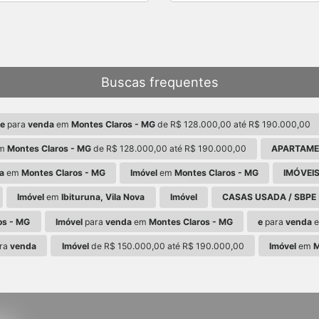
Buscas frequentes
 e
para
venda
em
Montes Claros - MG
de R$ 128.000,00 até R$ 190.000,00
m
Montes Claros - MG
de R$ 128.000,00 até R$ 190.000,00
APARTAM
a
em
Montes Claros - MG
Imóvel
em
Montes Claros - MG
IMÓVEIS
Imóvel
em
Ibituruna, Vila Nova
Imóvel
CASAS USADA / SBPE
os - MG
Imóvel
para
venda
em
Montes Claros - MG
e
para
venda
ra
venda
Imóvel
de R$ 150.000,00 até R$ 190.000,00
Imóvel
em
M