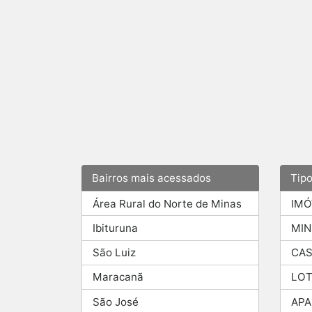
Bairros mais acessados
Tip
Área Rural do Norte de Minas
IMÓ
Ibituruna
MIN
São Luiz
CAS
Maracanã
LOT
São José
AP