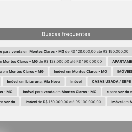
Buscas frequentes
 e
para
venda
em
Montes Claros - MG
de R$ 128.000,00 até R$ 190.000,00
m
Montes Claros - MG
de R$ 128.000,00 até R$ 190.000,00
APARTAM
a
em
Montes Claros - MG
Imóvel
em
Montes Claros - MG
IMÓVEIS
Imóvel
em
Ibituruna, Vila Nova
Imóvel
CASAS USADA / SBPE
os - MG
Imóvel
para
venda
em
Montes Claros - MG
e
para
venda
ra
venda
Imóvel
de R$ 150.000,00 até R$ 190.000,00
Imóvel
em
M