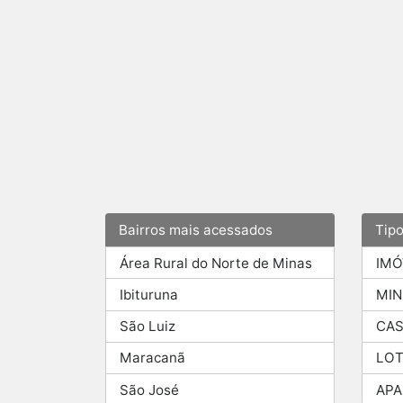
Bairros mais acessados
Tip
Área Rural do Norte de Minas
IMÓ
Ibituruna
MIN
São Luiz
CAS
Maracanã
LOT
São José
AP